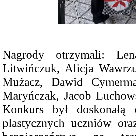
Nagrody otrzymali: Le
Litwińczuk, Alicja Wawrzu
Mużacz, Dawid Cymerman
Maryńczak, Jacob Luchowsk
Konkurs był doskonałą o
plastycznych uczniów or