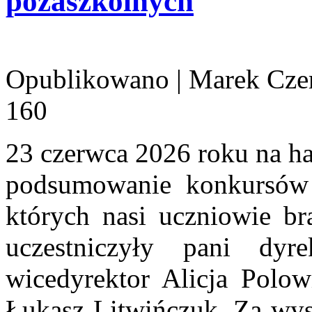
pozaszkolnych
Opublikowano
|
Marek Cze
160
23 czerwca 2026 roku na ha
podsumowanie konkursów 
których nasi uczniowie br
uczestniczyły pani dy
wicedyrektor Alicja Polow
Łukasz Litwińczuk. Za wys