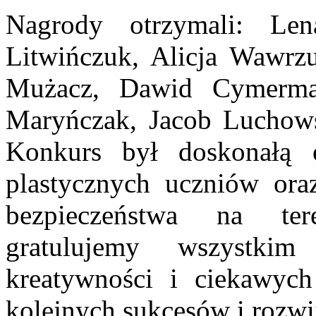
Nagrody otrzymali: Le
Litwińczuk, Alicja Wawrzu
Mużacz, Dawid Cymerman
Maryńczak, Jacob Luchowsk
Konkurs był doskonałą o
plastycznych uczniów or
bezpieczeństwa na ter
gratulujemy wszystkim
kreatywności i ciekawyc
kolejnych sukcesów i rozwij