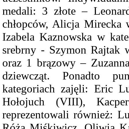
medali: 3 złote – Leonard
chłopców, Alicja Mirecka w
Izabela Kaznowska w kateg
srebrny - Szymon Rajtak w
oraz 1 brązowy – Zuzanna
dziewcząt. Ponadto p
kategoriach zajęli: Eric 
Hołojuch (VIII), Kacpe
reprezentowali również: L
Róża Miśkiwicz, Oliwia Ka