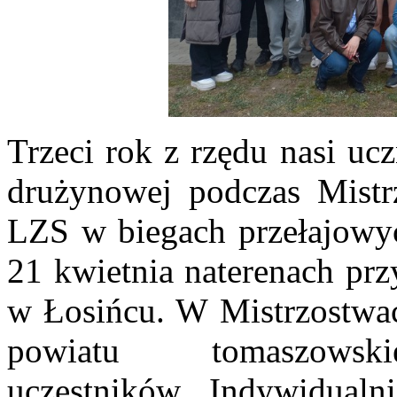
Trzeci rok z rzędu nasi uc
drużynowej podczas Mistr
LZS w biegach przełajowy
21 kwietnia naterenach pr
w Łosińcu. W Mistrzostwach
powiatu tomaszo
uczestników. Indywidualn