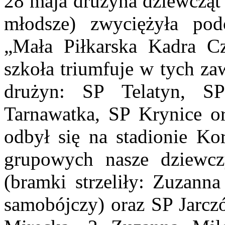
28 maja drużyna dziewcząt 
młodsze) zwyciężyła po
„Mała Piłkarska Kadra Cz
szkoła triumfuje w tych za
drużyn: SP Telatyn, S
Tarnawatka, SP Krynice o
odbył się na stadionie K
grupowych nasze dziewc
(bramki strzeliły: Zuzann
samobójczy) oraz SP Jarczó