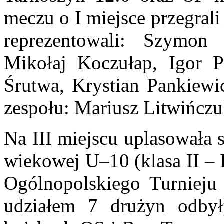
meczu o I miejsce przegral
reprezentowali: Szymon
Mikołaj Koczułap, Igor P
Śrutwa, Krystian Pankiewi
zespołu: Mariusz Litwińcz
Na III miejscu uplasowała 
wiekowej U–10 (klasa II – 
Ogólnopolskiego Turniej
udziałem 7 drużyn odbył