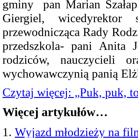
gminy pan Marian Szałapsk
Giergiel, wicedyrektor
przewodnicząca Rady Rodzi
przedszkola- pani Anita J
rodziców, nauczycieli o
wychowawczynią panią Elżb
Czytaj więcej: „Puk, puk, 
Więcej artykułów…
Wyjazd młodzieży na fi