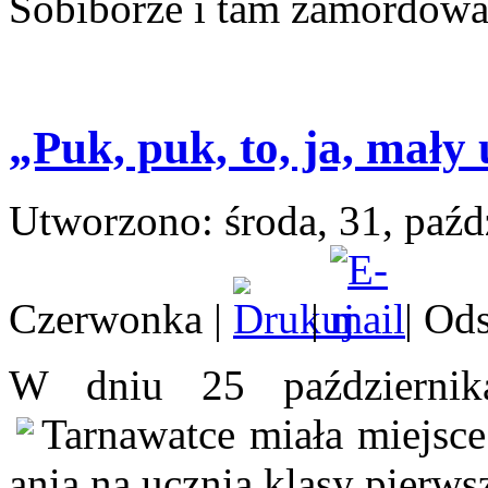
Sobiborze i tam zamordowa
„Puk, puk, to, ja, mał
Utworzono: środa, 31, paźd
Czerwonka
|
|
| Od
W dniu 25 październi
Tarnawatce miała miejsce
ania na ucznia klasy pierwsz