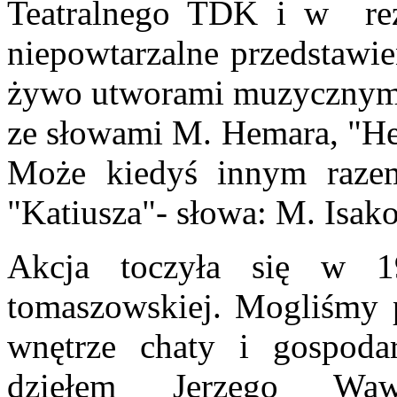
Teatralnego TDK i w reż
niepowtarzalne przedstaw
żywo utworami muzycznymi
ze słowami M. Hemara, "Hej
Może kiedyś innym razem
"Katiusza"- słowa: M. Isak
Akcja toczyła się w 
tomaszowskiej. Mogliśmy p
wnętrze chaty i gospodar
dziełem Jerzego Wawr