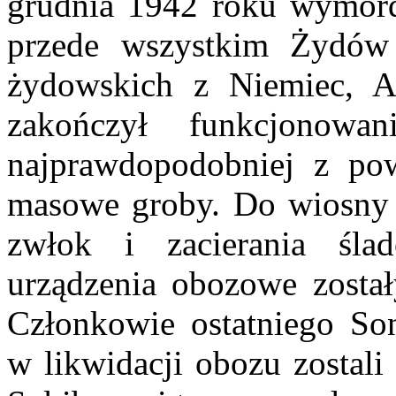
grudnia 1942 roku wymord
przede wszystkim Żydów 
żydowskich z Niemiec, Au
zakończył funkcjonow
najprawdopodobniej z po
masowe groby. Do wiosny 1
zwłok i zacierania śla
urządzenia obozowe został
Członkowie ostatniego So
w likwidacji obozu zostal