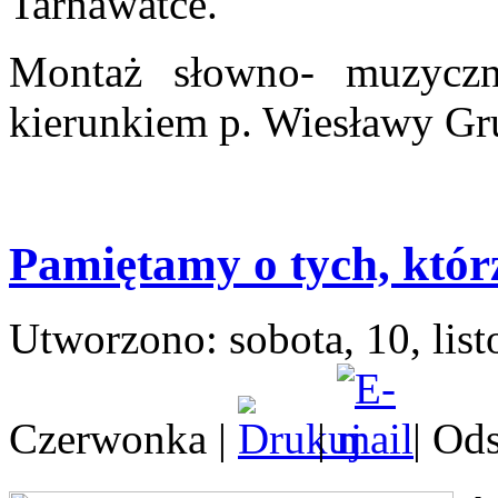
Tarnawatce.
Montaż słowno- muzyczn
kierunkiem p. Wiesławy Gru
Pamiętamy o tych, którz
Utworzono: sobota, 10, lis
Czerwonka
|
|
| Od