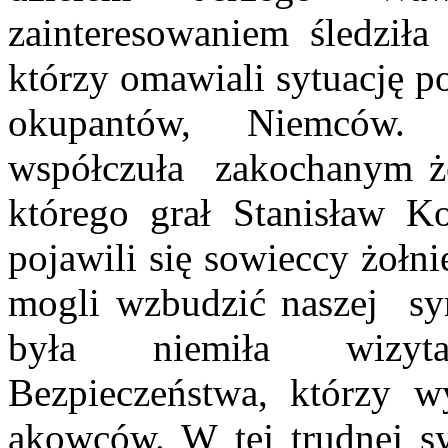
zainteresowaniem śledziła
którzy omawiali sytuację p
okupantów, Niemców. 
współczuła zakochanym żo
którego grał Stanisław K
pojawili się sowieccy żołn
mogli wzbudzić naszej sy
była niemiła wizyta
Bezpieczeństwa, którzy 
akowców. W tej trudnej sy