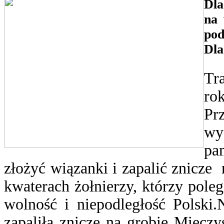
Dla
na 
pod
Dla
Tr
r
Pr
wy
pa
złożyć wiązanki i zapalić znicze
kwaterach żołnierzy, którzy pol
wolność i niepodległość Polski
zapaliła znicze na
grob
ie Mieczy