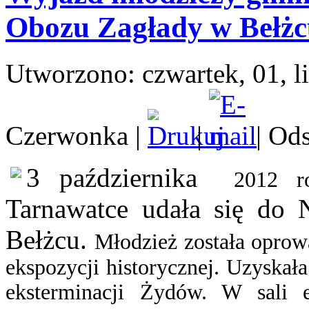
Obozu Zagłady w Bełż
Utworzono: czwartek, 01, l
Czerwonka
|
|
| Ods
3 października
2012 r
Tarnawatce udała się do
Bełżcu.
Młodzież została oprowa
ekspozycji historycznej. Uzyskał
eksterminacji Żydów
.
W sali e