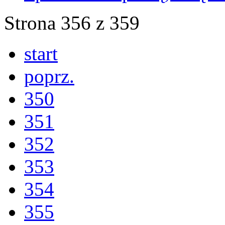
Strona 356 z 359
start
poprz.
350
351
352
353
354
355