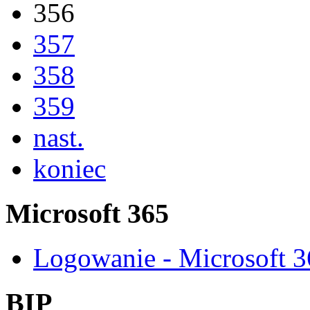
356
357
358
359
nast.
koniec
Microsoft 365
Logowanie - Microsoft 
BIP