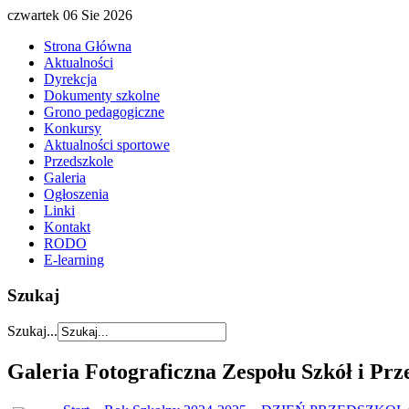
czwartek 06 Sie 2026
Strona Główna
Aktualności
Dyrekcja
Dokumenty szkolne
Grono pedagogiczne
Konkursy
Aktualności sportowe
Przedszkole
Galeria
Ogłoszenia
Linki
Kontakt
RODO
E-learning
Szukaj
Szukaj...
Galeria Fotograficzna Zespołu Szkół i Pr