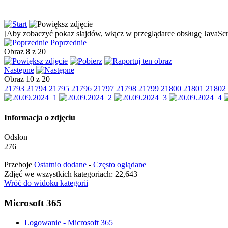
[Aby zobaczyć pokaz slajdów, włącz w przeglądarce obsługę JavaScri
Poprzednie
Obraz 8 z 20
Następne
Obraz 10 z 20
21793
21794
21795
21796
21797
21798
21799
21800
21801
21802
Informacja o zdjęciu
Odsłon
276
Przeboje
Ostatnio dodane
-
Często oglądane
Zdjęć we wszystkich kategoriach: 22,643
Wróć do widoku kategorii
Microsoft 365
Logowanie - Microsoft 365