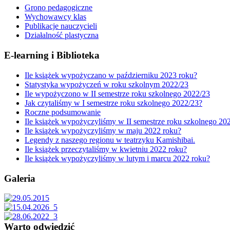
Grono pedagogiczne
Wychowawcy klas
Publikacje nauczycieli
Działalność plastyczna
E-learning i Biblioteka
Ile książek wypożyczano w październiku 2023 roku?
Statystyka wypożyczeń w roku szkolnym 2022/23
Ile wypożyczono w II semestrze roku szkolnego 2022/23
Jak czytaliśmy w I semestrze roku szkolnego 2022/23?
Roczne podsumowanie
Ile książek wypożyczyliśmy w II semestrze roku szkolnego 20
Ile książek wypożyczyliśmy w maju 2022 roku?
Legendy z naszego regionu w teatrzyku Kamishibai.
Ile książek przeczytaliśmy w kwietniu 2022 roku?
Ile książek wypożyczyliśmy w lutym i marcu 2022 roku?
Galeria
Warto odwiedzić