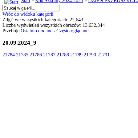
Start
»
Rok Szkolny 2024-2025
»
DZIEŃ PRZEDSZKOL
Wróć do widoku kategorii
Zdjęć we wszystkich kategoriach: 22,643
Liczba wyświetleń wszystkich obrazów: 13,632,344
Przeboje
Ostatnio dodane
-
Często oglądane
20.09.2024_9
21784
21785
21786
21787
21788
21789
21790
21791